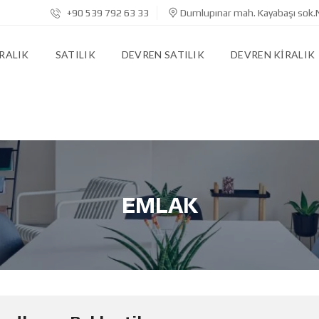
+90 539 792 63 33
Dumlupınar mah. Kayabaşı sok.
RALIK
SATILIK
DEVREN SATILIK
DEVREN KIRALIK
EMLAK