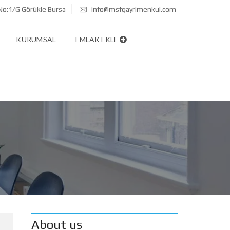
No:1/G Görükle Bursa
info@msfgayrimenkul.com
KURUMSAL
EMLAK EKLE
About us