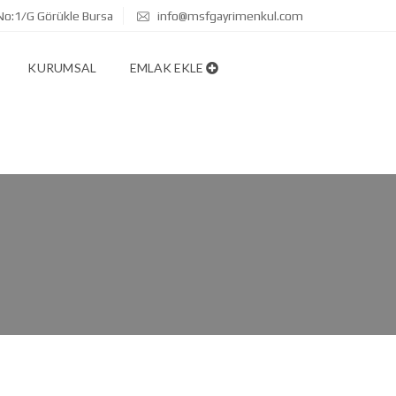
No:1/G Görükle Bursa
info@msfgayrimenkul.com
KURUMSAL
EMLAK EKLE