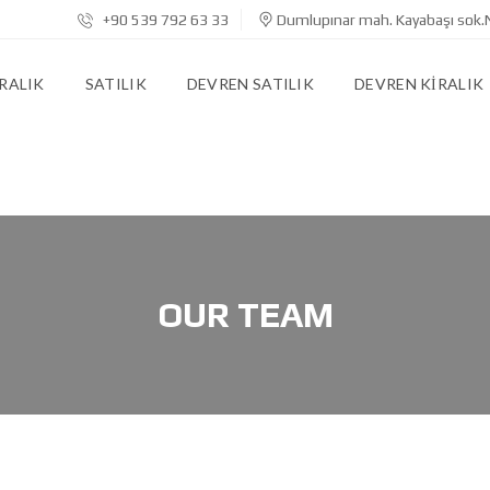
+90 539 792 63 33
Dumlupınar mah. Kayabaşı sok.
RALIK
SATILIK
DEVREN SATILIK
DEVREN KIRALIK
OUR TEAM